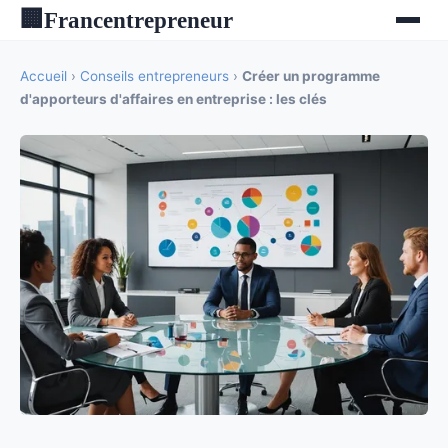
Francentrepreneur
🏢
Accueil
›
Conseils entrepreneurs
›
Créer un programme
d'apporteurs d'affaires en entreprise : les clés